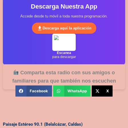
Descarga Nuestra App
Accede desde tu móvil a toda nuestra programación.
Descarga aquí la aplicación
Escanea
para descargar
Comparta esta radio con sus amigos o
familiares para que también nos escuchen
Facebook
WhatsApp
X
Paisaje Estéreo 90.1 (Belalcázar, Caldas)