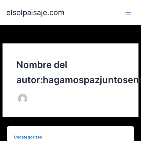
Ir
elsolpaisaje.com
al
contenido
Nombre del
autor:hagamospazjuntose
Uncategorized